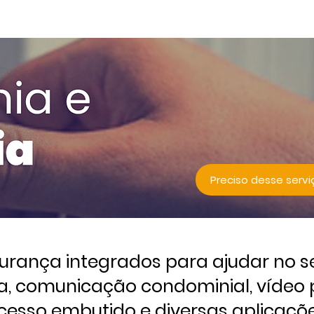
Home
Sobre nós
Produtos e serviços
Preciso desse servi
rança integrados para ajudar no seu
a, comunicação condominial, vídeo p
cesso embutido e diversas aplicaçõe