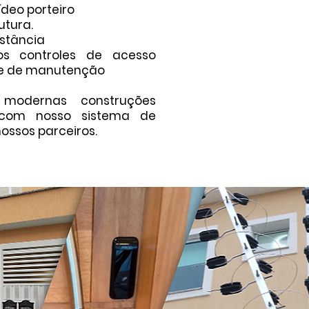
ídeo porteiro
utura.
istância
ros controles de acesso
ce de manutenção
modernas construções
 com nosso sistema de
 nossos parceiros.