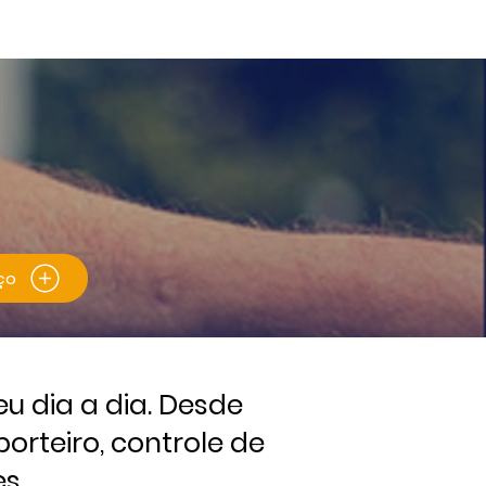
Blog
Portfólio
Contato
ço
 dia a dia. Desde
orteiro, controle de
s.