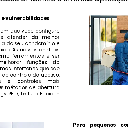
 e vulnerabilidades
tem que você configure
lhe atender da melhor
dia do seu condomínio e
pido. As nossas centrais
como ferramentas e ser
melhorar funções da
ímos interfones que são
 de controle de acesso,
tros e controles mais
 Os métodos de abertura
s RFID, Leitura Facial e
Para pequenos co