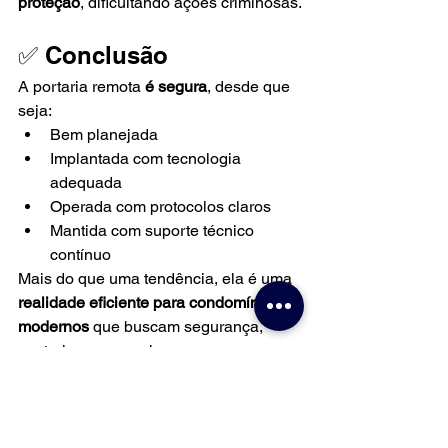
proteção
, dificultando ações criminosas.
✅ Conclusão
A portaria remota 
é segura
, desde que 
seja:
Bem planejada
Implantada com tecnologia 
adequada
Operada com protocolos claros
Mantida com suporte técnico 
contínuo
Mais do que uma tendência, ela é uma 
realidade eficiente para condomínios 
modernos
 que buscam segurança, 
controle e economia.
🔐 A 
HS Segurança e Automação
 é 
especialista em projetos de portaria 
remota, oferecendo: