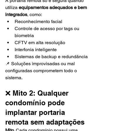
A portaria remota só é segura quando 
utiliza 
equipamentos adequados e bem 
integrados
, como:
Reconhecimento facial
Controle de acesso por tags ou 
biometria
CFTV em alta resolução
Interfonia inteligente
Sistemas de backup e redundância
📌 Soluções improvisadas ou mal 
configuradas comprometem todo o 
sistema.
❌ Mito 2: Qualquer 
condomínio pode 
implantar portaria 
remota sem adaptações
Mito. 
Cada condomínio possui uma 