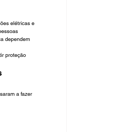
es elétricas e 
 pessoas 
ça dependem 
ir proteção 
s 
saram a fazer 