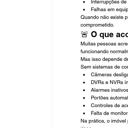
Interrupções de 
Falhas em equip
Quando não existe p
comprometido.
🚨 O que ac
Muitas pessoas acre
funcionando normal
Mas isso depende de
Sem sistemas de con
Câmeras deslig
DVRs e NVRs in
Alarmes inativo
Portões automa
Controles de ac
Falta de monito
Na prática, o imóve