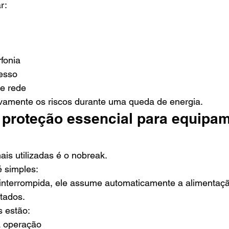
r:
rfonia
esso
e rede
tivamente os riscos durante uma queda de energia.
 proteção essencial para equipa
is utilizadas é o nobreak.
 simples:
interrompida, ele assume automaticamente a alimentaçã
tados.
s estão:
a operação