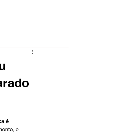
Blog
Portfólio
Contato
u
arado
ca é 
mento, o 