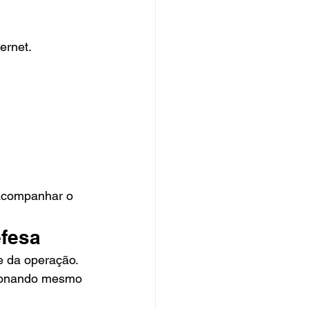
ernet.
acompanhar o 
efesa
de da operação.
cionando mesmo 