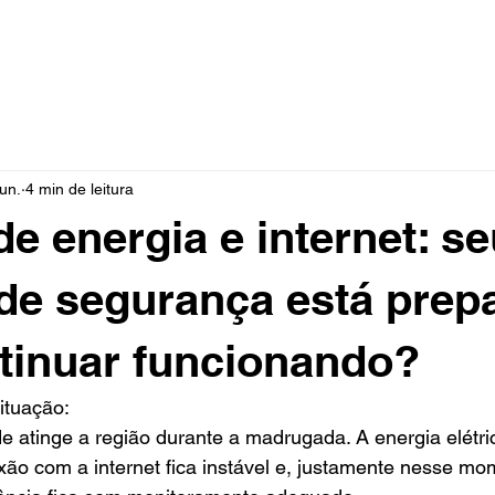
Home
Sobre nós
Produtos e serviços
jun.
4 min de leitura
e energia e internet: se
de segurança está prep
tinuar funcionando?
ituação:
 atinge a região durante a madrugada. A energia elétri
xão com a internet fica instável e, justamente nesse mo