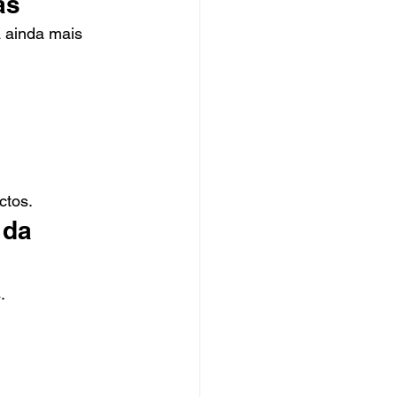
as
 ainda mais 
ctos.
 da 
.