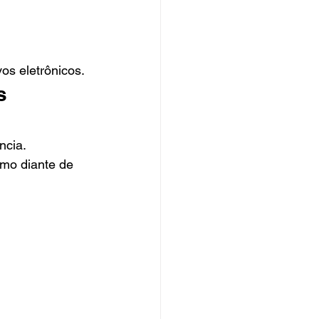
os eletrônicos.
s 
ncia.
smo diante de 