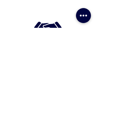
Valores
Ética e transparência nos negócios.
Respeito com nossos clientes,
colaboradores e parceiros.
Profissionalismo, pós-vendas, alta
qualidade e inovação.
Acesso Rápido
Home
Sobre nós